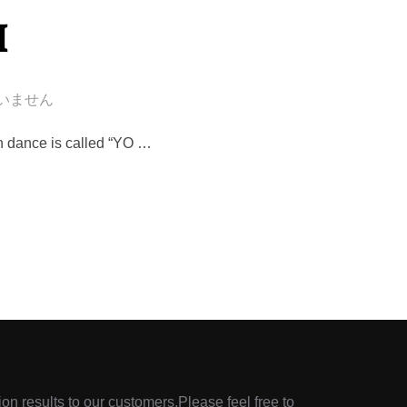
I
いません
n dance is called “YO …
ion results to our customers.Please feel free to