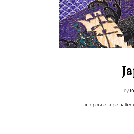
J
by
io
Incorporate large patter