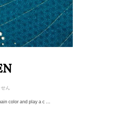
EN
ません
main color and play a c …
N”