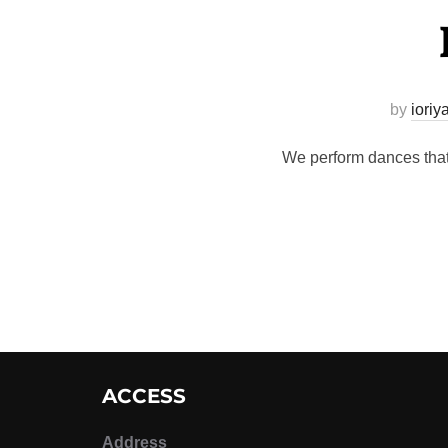
by
ioriy
We perform dances that
ACCESS
Address