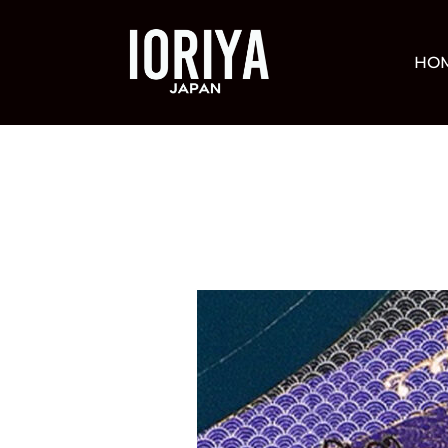
コ
ン
HO
テ
ン
ツ
へ
ス
キ
ッ
プ