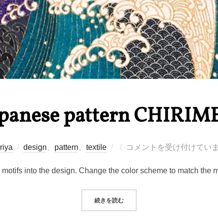
apanese pattern CHIRIM
投
riya
design
、
pattern
、
textile
コメントを受け付けてい
稿
n motifs into the design. Change the color scheme to match the 
日:
“JAPANESE PATTERN CHIRIME
続きを読む