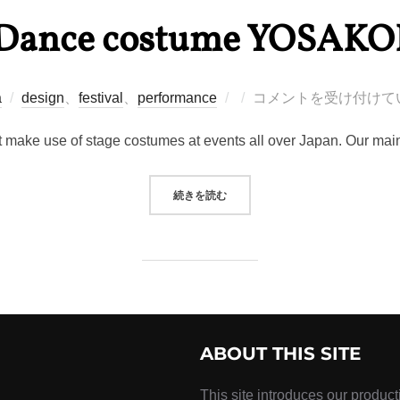
Dance costume YOSAKO
投
a
design
、
festival
、
performance
コメントを受け付けて
稿
 make use of stage costumes at events all over Japan. Our mai
日:
“DANCE COSTUME YOSAKOI”
続きを読む
ABOUT THIS SITE
This site introduces our product