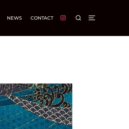
検
NEWS
CONTACT
サイドバーとナ
索
対
象: